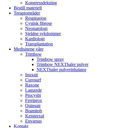
Kongressdekning
Bestill materiell
Terapiområder
Respirasjon
Cystisk fibrose
Neonatologi
Sjeldne sykdommer
Kardiologi
Transplantation
Medisinene våre
Trimbow
Trimbow spray
Trimbow NEXThaler pulver
NEXThaler pulverinhalator
Inuxair
Curosurf
Raxone
Lamzede
Procysbi
Ferriprox
Quinsair
Bramitob
Kengrexal
Envarsus
Kontakt