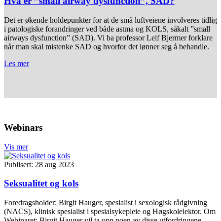
Hva er ”small airway dysfunction”, SAD?
Det er økende holdepunkter for at de små luftveiene involveres tidlig
i patologiske forandringer ved både astma og KOLS, såkalt ”small
airways dysfunction” (SAD). Vi ba professor Leif Bjermer forklare
når man skal mistenke SAD og hvorfor det lønner seg å behandle.
Les mer
Webinars
Vis mer
Publisert: 28 aug 2023
Seksualitet og kols
Foredragsholder: Birgit Hauger, spesialist i sexologisk rådgivning
(NACS), klinisk spesialist i spesialsykepleie og Høgskolelektor.‌ Om
Webinaret: Birgit Hauger vil ta opp noen av disse utfordringene