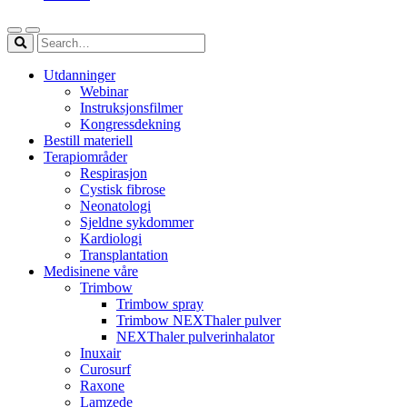
Utdanninger
Webinar
Instruksjonsfilmer
Kongressdekning
Bestill materiell
Terapiområder
Respirasjon
Cystisk fibrose
Neonatologi
Sjeldne sykdommer
Kardiologi
Transplantation
Medisinene våre
Trimbow
Trimbow spray
Trimbow NEXThaler pulver
NEXThaler pulverinhalator
Inuxair
Curosurf
Raxone
Lamzede