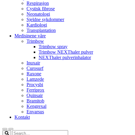
Respirasjon
Cystisk fibrose
Neonatologi
Sjeldne sykdommer
Kardiologi
Transplantation
Medisinene våre
Trimbow
Trimbow spray
Trimbow NEXThaler pulver
NEXThaler pulverinhalator
Inuxair
Curosurf
Raxone
Lamzede
Procysbi
Ferriprox
Quinsair
Bramitob
Kengrexal
Envarsus
Kontakt