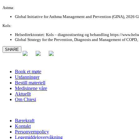
Astma:
Global Initiative for Asthma Management and Prevention (GINA), 2026 
Kols:
Helsedirektoratet: Kols – diagnostisering og behandling https://www.helse
Global Strategy for the Prevention, Diagnosis and Management of COPD, 
SHARE
Book et møte
Utdanninger
Bestill materiell
Medisinene våre
Aktuellt
Om Chiesi
Bærekraft
Kontakt
Personvernpolicy
Legemiddelovervåkning