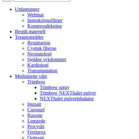
Utdanninger
Webinar
Instruksjonsfilmer
Kongressdekning
Bestill materiell
Terapiområder
Respirasjon
Cystisk fibrose
Neonatologi
Sjeldne sykdommer
Kardiologi
Transplantation
Medisinene våre
Trimbow
Trimbow spray
Trimbow NEXThaler pulver
NEXThaler pulverinhalator
Inuxair
Curosurf
Raxone
Lamzede
Procysbi
Ferriprox
Quinsair