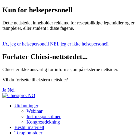
Kun for helsepersonell
Dette nettstedet inneholder reklame for reseptpliktige legemidler og er
tannpleier, eller student i disse fagene.
JA, jeg er helsepersonell
NEI, jeg er ikke helsepersonell
Forlater Chiesi-nettstedet...
Chiesi er ikke ansvarlig for informasjon på eksterne nettsider.
Vil du fortsette til ekstern nettside?
Ja
Nei
Utdanninger
Webinar
Instruksjonsfilmer
Kongressdekning
Bestill materiell
Terapiområder