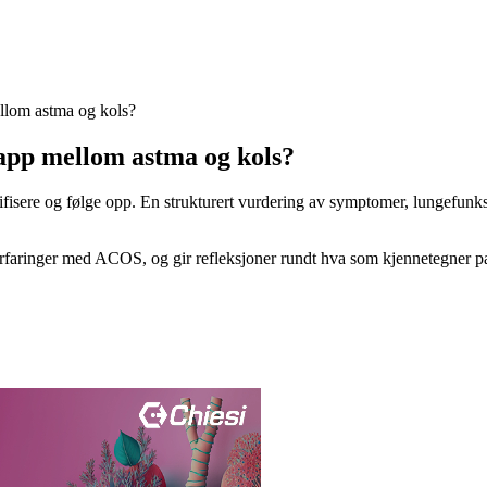
llom astma og kols?
app mellom astma og kols?
fisere og følge opp. En strukturert vurdering av symptomer, lungefunks
ne erfaringer med ACOS, og gir refleksjoner rundt hva som kjennetegner 