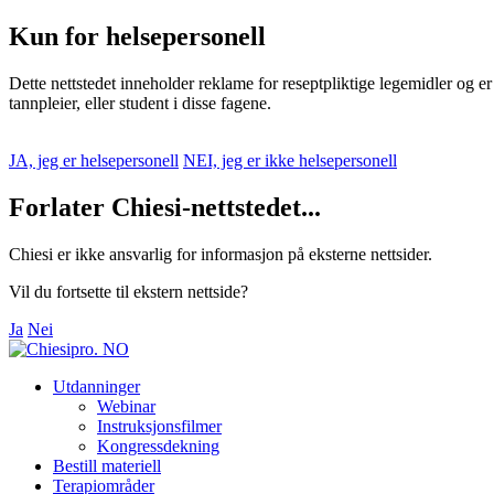
Kun for helsepersonell
Dette nettstedet inneholder reklame for reseptpliktige legemidler og er
tannpleier, eller student i disse fagene.
JA, jeg er helsepersonell
NEI, jeg er ikke helsepersonell
Forlater Chiesi-nettstedet...
Chiesi er ikke ansvarlig for informasjon på eksterne nettsider.
Vil du fortsette til ekstern nettside?
Ja
Nei
Utdanninger
Webinar
Instruksjonsfilmer
Kongressdekning
Bestill materiell
Terapiområder