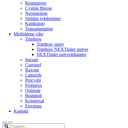
Respirasjon
Cystisk fibrose
Neonatologi
Sjeldne sykdommer
Kardiologi
Transplantation
Medisinene våre
Trimbow
Trimbow spray
Trimbow NEXThaler pulver
NEXThaler pulverinhalator
Inuxair
Curosurf
Raxone
Lamzede
Procysbi
Ferriprox
Quinsair
Bramitob
Kengrexal
Envarsus
Kontakt