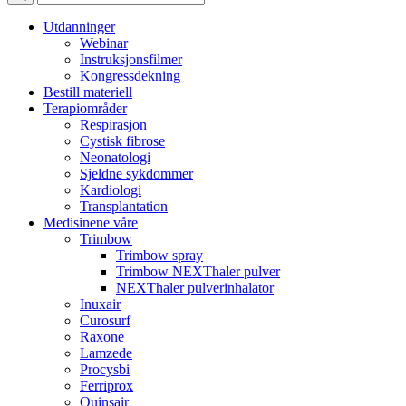
Utdanninger
Webinar
Instruksjonsfilmer
Kongressdekning
Bestill materiell
Terapiområder
Respirasjon
Cystisk fibrose
Neonatologi
Sjeldne sykdommer
Kardiologi
Transplantation
Medisinene våre
Trimbow
Trimbow spray
Trimbow NEXThaler pulver
NEXThaler pulverinhalator
Inuxair
Curosurf
Raxone
Lamzede
Procysbi
Ferriprox
Quinsair