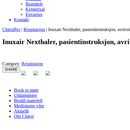
Bramitob
Kengrexal
Envarsus
Kontakt
ChiesiPro
|
Respirasjon
|
Inuxair Nexthaler, pasientinstruksjon, avrivn
Inuxair Nexthaler, pasientinstruksjon, avri
Category:
Respirasjon
SHARE
Book et møte
Utdanninger
Bestill materiell
Medisinene våre
Aktuellt
Om Chiesi