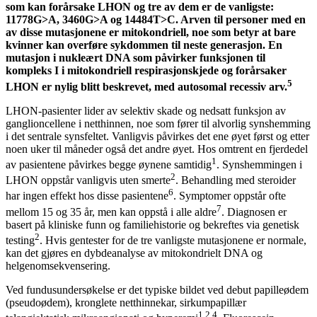
som kan forårsake LHON og tre av dem er de vanligste:
11778G>A, 3460G>A og 14484T>C. Arven til personer med en
av disse mutasjonene er mitokondriell, noe som betyr at bare
kvinner kan overføre sykdommen til neste generasjon. En
mutasjon i nukleært DNA som påvirker funksjonen til
kompleks I i mitokondriell respirasjonskjede og forårsaker
5
LHON er nylig blitt beskrevet, med autosomal recessiv arv.
LHON-pasienter lider av selektiv skade og nedsatt funksjon av
ganglioncellene i netthinnen, noe som fører til alvorlig synshemming
i det sentrale synsfeltet. Vanligvis påvirkes det ene øyet først og etter
noen uker til måneder også det andre øyet. Hos omtrent en fjerdedel
1
av pasientene påvirkes begge øynene samtidig
. Synshemmingen i
2
LHON oppstår vanligvis uten smerte
. Behandling med steroider
6
har ingen effekt hos disse pasientene
. Symptomer oppstår ofte
7
mellom 15 og 35 år, men kan oppstå i alle aldre
. Diagnosen er
basert på kliniske funn og familiehistorie og bekreftes via genetisk
2
testing
. Hvis gentester for de tre vanligste mutasjonene er normale,
kan det gjøres en dybdeanalyse av mitokondrielt DNA og
helgenomsekvensering.
Ved fundusundersøkelse er det typiske bildet ved debut papilleødem
(pseudoødem), kronglete netthinnekar, sirkumpapillær
1,2,4