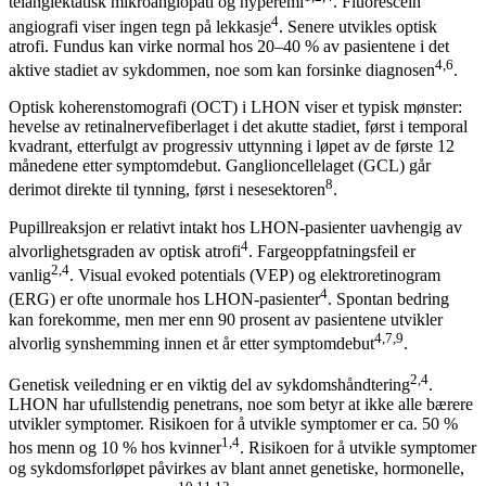
telangiektatisk mikroangiopati og hyperemi
. Fluorescein
4
angiografi viser ingen tegn på lekkasje
. Senere utvikles optisk
atrofi. Fundus kan virke normal hos 20–40 % av pasientene i det
4,6
aktive stadiet av sykdommen, noe som kan forsinke diagnosen
.
Optisk koherenstomografi (OCT) i LHON viser et typisk mønster:
hevelse av retinalnervefiberlaget i det akutte stadiet, først i temporal
kvadrant, etterfulgt av progressiv uttynning i løpet av de første 12
månedene etter symptomdebut. Ganglioncellelaget (GCL) går
8
derimot direkte til tynning, først i nesesektoren
.
Pupillreaksjon er relativt intakt hos LHON-pasienter uavhengig av
4
alvorlighetsgraden av optisk atrofi
. Fargeoppfatningsfeil er
2,4
vanlig
. Visual evoked potentials (VEP) og elektroretinogram
4
(ERG) er ofte unormale hos LHON-pasienter
. Spontan bedring
kan forekomme, men mer enn 90 prosent av pasientene utvikler
4,7,9
alvorlig synshemming innen et år etter symptomdebut
.
2,4
Genetisk veiledning er en viktig del av sykdomshåndtering
.
LHON har ufullstendig penetrans, noe som betyr at ikke alle bærere
utvikler symptomer. Risikoen for å utvikle symptomer er ca. 50 %
1,4
hos menn og 10 % hos kvinner
. Risikoen for å utvikle symptomer
og sykdomsforløpet påvirkes av blant annet genetiske, hormonelle,