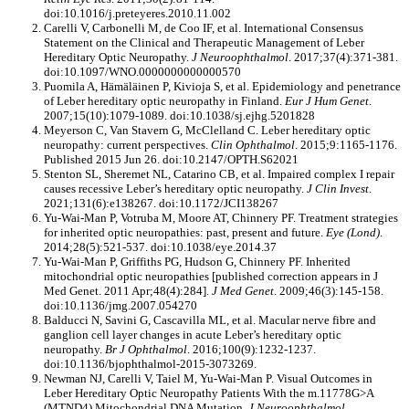
doi:10.1016/j.preteyeres.2010.11.002
Carelli V, Carbonelli M, de Coo IF, et al. International Consensus
Statement on the Clinical and Therapeutic Management of Leber
Hereditary Optic Neuropathy.
J Neuroophthalmol
. 2017;37(4):371-381.
doi:10.1097/WNO.0000000000000570
Puomila A, Hämäläinen P, Kivioja S, et al. Epidemiology and penetrance
of Leber hereditary optic neuropathy in Finland.
Eur J Hum Genet
.
2007;15(10):1079-1089. doi:10.1038/sj.ejhg.5201828
Meyerson C, Van Stavern G, McClelland C. Leber hereditary optic
neuropathy: current perspectives.
Clin Ophthalmol
. 2015;9:1165-1176.
Published 2015 Jun 26. doi:10.2147/OPTH.S62021
Stenton SL, Sheremet NL, Catarino CB, et al. Impaired complex I repair
causes recessive Leber’s hereditary optic neuropathy.
J Clin Invest
.
2021;131(6):e138267. doi:10.1172/JCI138267
Yu-Wai-Man P, Votruba M, Moore AT, Chinnery PF. Treatment strategies
for inherited optic neuropathies: past, present and future.
Eye (Lond)
.
2014;28(5):521-537. doi:10.1038/eye.2014.37
Yu-Wai-Man P, Griffiths PG, Hudson G, Chinnery PF. Inherited
mitochondrial optic neuropathies [published correction appears in J
Med Genet. 2011 Apr;48(4):284].
J Med Genet
. 2009;46(3):145-158.
doi:10.1136/jmg.2007.054270
Balducci N, Savini G, Cascavilla ML, et al. Macular nerve fibre and
ganglion cell layer changes in acute Leber’s hereditary optic
neuropathy.
Br J Ophthalmol
. 2016;100(9):1232-1237.
doi:10.1136/bjophthalmol-2015-3073269.
Newman NJ, Carelli V, Taiel M, Yu-Wai-Man P. Visual Outcomes in
Leber Hereditary Optic Neuropathy Patients With the m.11778G>A
(MTND4) Mitochondrial DNA Mutation.
J Neuroophthalmol
.