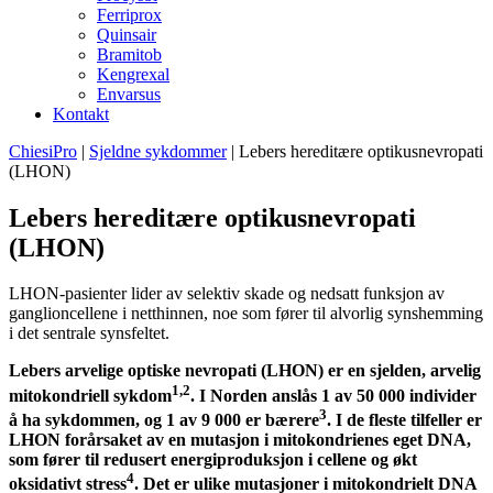
Ferriprox
Quinsair
Bramitob
Kengrexal
Envarsus
Kontakt
ChiesiPro
|
Sjeldne sykdommer
|
Lebers hereditære optikusnevropati
(LHON)
Lebers hereditære optikusnevropati
(LHON)
LHON-pasienter lider av selektiv skade og nedsatt funksjon av
ganglioncellene i netthinnen, noe som fører til alvorlig synshemming
i det sentrale synsfeltet.
Lebers arvelige optiske nevropati (LHON) er en sjelden, arvelig
1,2
mitokondriell sykdom
. I Norden anslås 1 av 50 000 individer
3
å ha sykdommen, og 1 av 9 000 er bærere
. I de fleste tilfeller er
LHON forårsaket av en mutasjon i mitokondrienes eget DNA,
som fører til redusert energiproduksjon i cellene og økt
4
oksidativt stress
. Det er ulike mutasjoner i mitokondrielt DNA