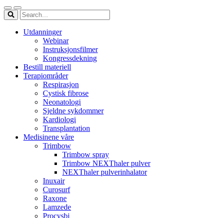
Utdanninger
Webinar
Instruksjonsfilmer
Kongressdekning
Bestill materiell
Terapiområder
Respirasjon
Cystisk fibrose
Neonatologi
Sjeldne sykdommer
Kardiologi
Transplantation
Medisinene våre
Trimbow
Trimbow spray
Trimbow NEXThaler pulver
NEXThaler pulverinhalator
Inuxair
Curosurf
Raxone
Lamzede
Procysbi