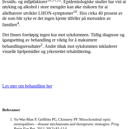
10,11,12
livsstils- og miljøfaktorer
. Epidemiologiske studier har vist at
røyking og alkohol i store mengder kan øke risikoen for at
10
allelbærere utvikler LHON-symptomer
. Hos cirka 40 prosent av
de som blir syke er det ingen kjente tilfeller på morssiden av
4
familien
.
Det finnes foreløpig ingen kur mot sykdommen. Tidlig diagnose og
igangsetting av behandling er viktig for å maksimere
2
behandlingsresultater
. Andre tiltak mot sykdommen inkluderer
visuelle hjelpemidler og yrkesrettet rehabilitering.
Les mer om behandling her
Referanser
Yu-Wai-Man P, Griffiths PG, Chinnery PF. Mitochondrial optic
neuropathies – disease mechanisms and therapeutic strategies.
Prog
Retin Eye Res
. 2011;30(2):81-114.