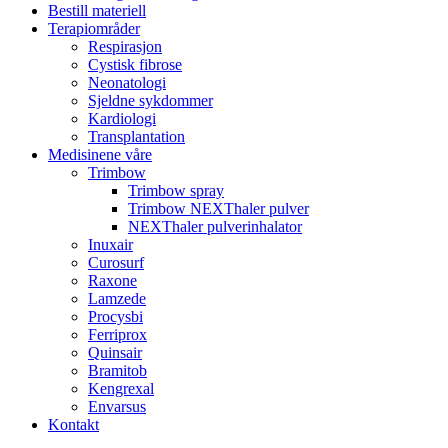
Bestill materiell
Terapiområder
Respirasjon
Cystisk fibrose
Neonatologi
Sjeldne sykdommer
Kardiologi
Transplantation
Medisinene våre
Trimbow
Trimbow spray
Trimbow NEXThaler pulver
NEXThaler pulverinhalator
Inuxair
Curosurf
Raxone
Lamzede
Procysbi
Ferriprox
Quinsair
Bramitob
Kengrexal
Envarsus
Kontakt