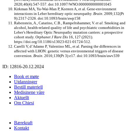
2020;40(4):547-557. doi:10.1097/WNO.0000000000001045
Kirkman MA, Yu-Wai-Man P, Korsten A, et al. Gene-environment
interactions in Leber hereditary optic neuropathy.
Brain
. 2009;132(Pt
9):2317-2326. doi:10.1093/brain/awp158
Rabenstein, A., Catarino, C.B., Rampeltshammer, V.
et al.
Smoking and
alcohol, health-related quality of life and psychiatric comorbidities in
Leber’s Hereditary Optic Neuropathy mutation carriers: a prospective
cohort study.
Orphanet J Rare Dis
16, 127 (2021).
https://doi.org/10.1186/s13023-021-01724-512.
Carelli V, d’Adamo P, Valentino ML, et al. Parsing the differences in
affected with LHON: genetic versus environmental triggers of disease
conversion.
Brain
. 2016;139(Pt 3):e17. doi:10.1093/brain/awv339
ID: 12816-20.12.2024
Book et møte
Utdanninger
Bestill materiell
Medisinene våre
Aktuellt
Om Chiesi
Bærekraft
Kontakt